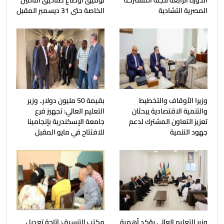
الدورة الرابعة للجنة المشتركة
توفيق أوضاع صناديق التأمين
المصرية التشادية
الخاصة حتى 31 ديسمبر المقبل
وزيرا الأوقاف والتخطيط
بقيمة 50 مليون دولار.. وزير
والتنمية الاقتصادية يبحثان
التعليم العالي: تجهيز فرع
تعزيز التعاون المشترك لدعم
جامعة الإسكندرية بإنجامينا
جهود التنمية
للافتتاح في مايو المقبل
وزير التعليم العالي يؤكد أهمية
مكتب التنسيق: إتاحة تعديل