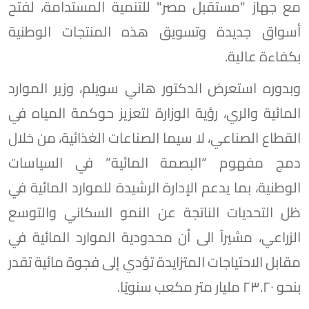
مع جهاز "مستقبل مصر" للتنمية المستدامة، لفتح
أسواق جديدة وتسويق هذه المنتجات الوطنية
بكفاءة عالية.
وبدوره استعرض الدكتور هاني سويلم، وزير الموارد
المائية والري، رؤية الوزارة لتعزيز حوكمة المياه في
القطاع الصناعي، لا سيما الصناعات الغذائية، من خلال
دمج مفهوم “البصمة المائية” في السياسات
الوطنية، بما يدعم الإدارة الرشيدة للموارد المائية في
ظل التحديات الناتجة عن النمو السكاني والتوسع
الزراعي، مشيراً الى أن محدودية الموارد المائية في
مقابل الاحتياجات المتزايدة تؤدي إلى فجوة مائية تقدر
بنحو ٢٣.٢٠ مليار متر مكعب سنويًا.