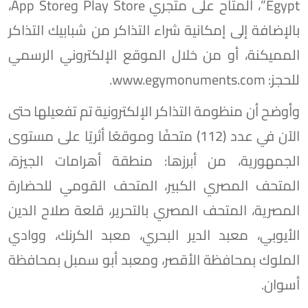
Egypt”، المتاح على متجري Play Store وApp Store،
بالإضافة إلى إمكانية شراء التذاكر من شبابيك التذاكر
المميكنة، أو من خلال الموقع الإلكتروني الرسمي
للحجز: www.egymonuments.com.
وأوضح أن منظومة التذاكر الإلكترونية تم تفعيلها حتى
الآن في عدد (112) متحفًا وموقعًا أثريًا على مستوى
الجمهورية، من أبرزها: منطقة أهرامات الجيزة،
المتحف المصري الكبير، المتحف القومي للحضارة
المصرية، المتحف المصري بالتحرير، قلعة صلاح الدين
الأيوبي، معبد الدير البحري، معبد الكرنك، ووادي
الملوك بمحافظة الأقصر، ومعبد أبو سمبل بمحافظة
أسوان.