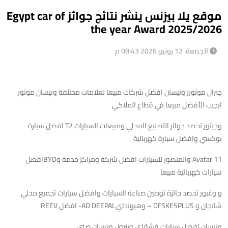
موقع يلا بيزنس ينشر نتائج جوائز Egypt car of
the year Award 2025/2026
الجمعة، 12 يونيو 2026 08:43 م
جنرال موتورز ونيسان افضل شركات مبيعا لعلامات مختلفة ونيسان موتور
ايجيب الأفضل مبيعا في قطاع الملاكي
وجيتور تحصد جوائر التصنيع المحلي ومبيعات السيارات T2 افضل سيارة
بوكسي وافضل سيارة كهربائية
Avatar 11 والمنصور للسيارات افضل شركة ومراكز خدمة وBYDافضل
سيارات كهربائية مبيعا
و وغبور تحصد جائزة توطين صناعة السيارات وافضل سيارات تجميع محلي
شانجان و DFSKE5PLUS – وهيوندايAD DEEPAL- افضل REEV
ونيسان افضل سيارات قشقاي وبترول ونيسان صني