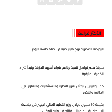
الأكثر قراءة
البورصة المصرية تربح مليار جنيه فى ختام جلسة اليوم
مدينة مصر تواصل تنفيذ برنامج شراء أسهم الخزينة وتبدأ شراء
الكمية المتبقية
مصر والبرازيل تبحثان تعزيز التجارة والاستثمارات والتعاون في
الطاقة والتكرير
بقيمة 50 مليون دولار.. وزير التعليم العالي: تجهيز فرع جامعة
الإسكندرية بإنجامينا للافتتاح في مايو المقبل