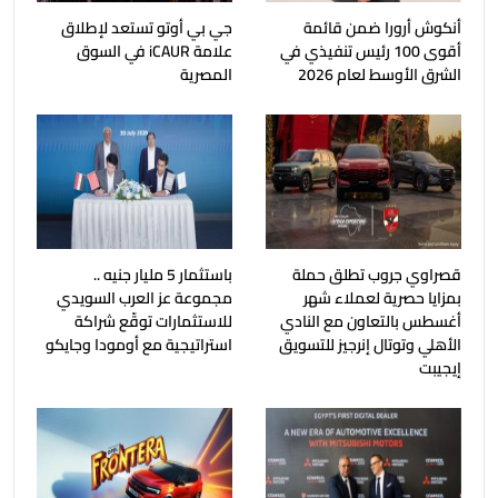
أنكوش أرورا ضمن قائمة
جي بي أوتو تستعد لإطلاق
أقوى 100 رئيس تنفيذي في
علامة iCAUR في السوق
الشرق الأوسط لعام 2026
المصرية
قصراوي جروب تطلق حملة
باستثمار 5 مليار جنيه ..
بمزايا حصرية لعملاء شهر
مجموعة عز العرب السويدي
أغسطس بالتعاون مع النادي
للاستثمارات توقّع شراكة
الأهلي وتوتال إنرجيز للتسويق
استراتيجية مع أومودا وجايكو
إيجيبت