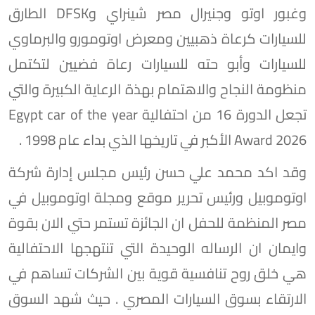
وغبور اوتو وجنيرال مصر شينراي وDFSK الطارق
للسيارات كرعاة ذهبيين ومعرض اوتومورو والبرماوي
للسيارات وأبو حته للسيارات رعاة فضيين لتكتمل
منظومة النجاح والاهتمام بهذة الرعاية الكبيرة والتي
تجعل الدورة 16 من احتفالية Egypt car of the year
Award 2026 الأكبر في تاريخها الذي بداء عام 1998 .
وقد اكد محمد علي حسن رئيس مجلس إدارة شركة
اوتوموبيل ورئيس تحرير موقع ومجلة اوتوموبيل في
مصر المنظمة للحفل ان الجائزة تستمر حتي الان بقوة
وايمان ان الرساله الوحيدة التي تنتهجها الاحتفالية
هي خلق روح تنافسية قوية بين الشركات تساهم في
الارتقاء بسوق السيارات المصري . حيث شهد السوق