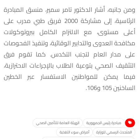
ومن جانبه، أشار الدكتور تامر سمير، منسق المبادرة
الرئاسية، إلى مشاركة 2000 فريق طبي مدرب على
أعلى مستوى، مع الالتزام الكامل ببروتوكولات
مكافحة العدوى والتدابير الوقائية، وتنفيذ الفحوصات
على مدار العام لتجنب التكدس. كما تقوم فرق
التثقيف الصحي بتوعية الطلاب بالإجراءات الاحترازية،
فيما يمكن للمواطنين الاستفسار عبر الخطين
الساخنين 105 و106.
مبادرة رئيس الجمهورية
الهيئة العامة للتأمين الصحي
المتحدث الرسمي للوزارة
أمراض سوء التغذية