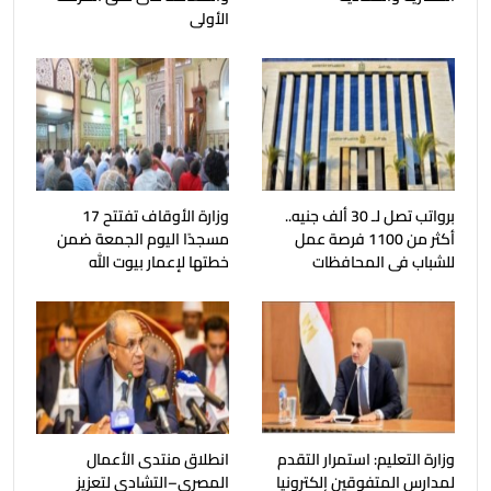
الأولى
برواتب تصل لـ 30 ألف جنيه..
وزارة الأوقاف تفتتح 17
أكثر من 1100 فرصة عمل
مسجدًا اليوم الجمعة ضمن
للشباب فى المحافظات
خطتها لإعمار بيوت الله
وزارة التعليم: استمرار التقدم
انطلاق منتدى الأعمال
لمدارس المتفوقين إلكترونيا
المصري–التشادي لتعزيز