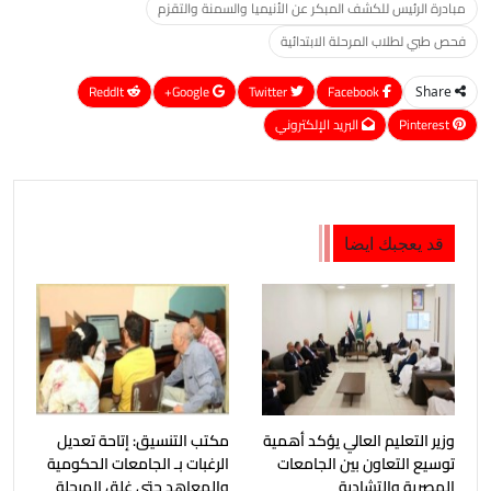
مبادرة الرئيس للكشف المبكر عن الأنيميا والسمنة والتقزم
فحص طبي لطلاب المرحلة الابتدائية
ReddIt
Google+
Twitter
Facebook
Share
Pinterest
البريد الإلكتروني
قد يعجبك ايضا
وزير التعليم العالي يؤكد أهمية
مكتب التنسيق: إتاحة تعديل
توسيع التعاون بين الجامعات
الرغبات بـ الجامعات الحكومية
المصرية والتشادية
والمعاهد حتى غلق المرحلة