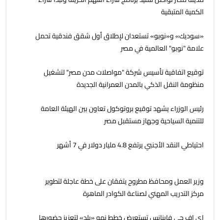
الكمية المتبقية
«سوديك» و«نوبو» تستعدان لإطلاق أول شقق فندقية تحمل
علامة "نوبو" العالمية في مصر
توقيع اتفاقية تأسيس شركة "مواصلات مدن مصر" لتشغيل
منظومة النقل الذكي بالمدن العمرانية الجديدة
رئيس الوزراء يشهد توقيع بروتوكول تعاون بين الهيئة العامة
للتنمية السياحية وجهاز مستقبل مصر
احتياطي النقد الأجنبي يرتفع 4.8 مليار دولار في 7 أشهر
وزير العمل ومحافظ مطروح يتفقان على خطة عاجلة لتطوير
مركز التدريب المهني لصناعة الكوادر الماهرة
إي اف چي فاينانس تستعرض خطط نمو «بلد» لتعزيز حضورها