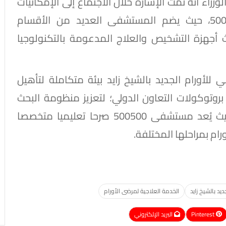
اء أنه تمت الإشارة خلال الاجتماع إلى الإمكانيات
التشغيلية والقدرات الفنية لمستشفى 500500، حيث يضم المستشفى العديد من الأقسام
 أجهزة التشخيص والعلاج المدعومة بالتكنولوجيا
لأورام الجديد بالشيخ زايد بيئة متكاملة لتأهيل
 بروتوكولات التعاون الدولي؛ لتعزيز منظومة البحث
العلمي، وكفاءة التشغيل، وتبادل الخبرات؛ حيث يُعد مستشفى 500500 صرحا تعليميا متخصصا
رام بمراحلها المختلفة.
يد بالشيخ زايد
الخدمة العلاجية لمرضى الأورام
Pinterest
البريد الإلكتروني