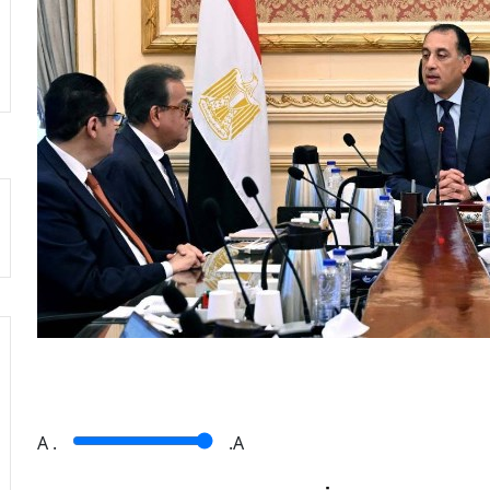
A
.
.A