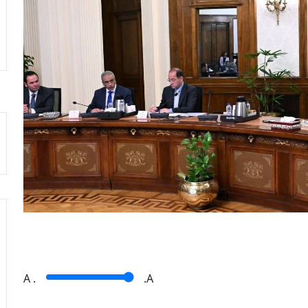
A
.
.A