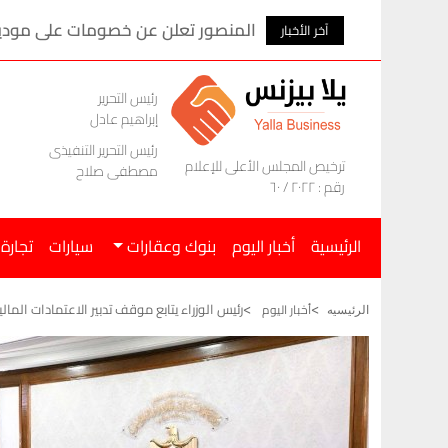
المنصور تعلن عن خصومات على موديلات ام ج
آخر الأخبار
رئيس التحرير
إبراهيم عادل
رئيس التحرير التنفيذى
ترخيص المجلس الأعلى للإعلام
مصطفى صلاح
رقم : ٢٠٢٢ / ٦٠
الرئيسية
أخبار اليوم
بنوك وعقارات
سيارات
تجارة
رئيس الوزراء يتابع موقف تدبير الاعتمادات المالي
أخبار اليوم
الرئيسيه