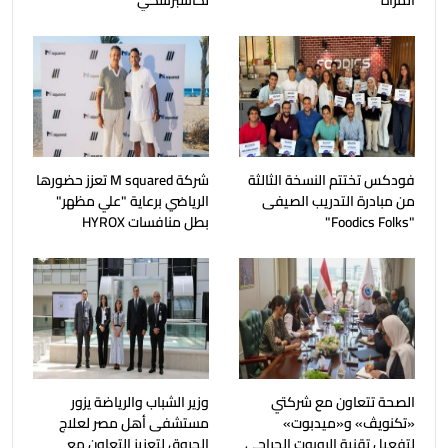
المرأة
لكاسبرسكي
فودكس تختتم النسخة الثالثة
شركة M squared تعزز حضورها
من مبادرة التدريب الصيفى
الرياضي برعاية "علي مظهر"
"Foodics Folks"
بطل منافسات HYROX
الصحة تتعاون مع شركتي
وزير الشباب والرياضة يزور
«تكنويڤ» و«ميدبوت»
مستشفى أهل مصر لعلاج
لتفعيل تقنية الروبوت الجراحي
الحروق لتعزيز التعاون مع