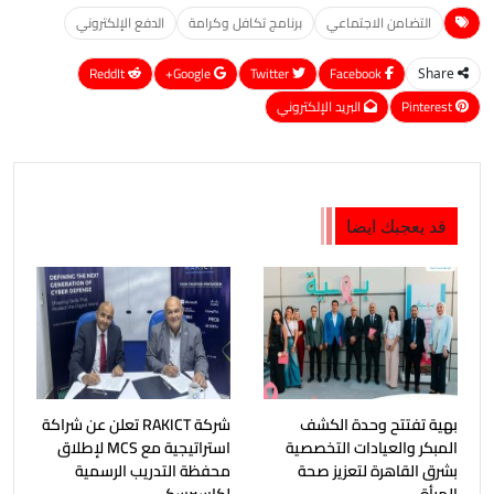
التضامن الاجتماعي
برنامج تكافل وكرامة
الدفع الإلكتروني
ReddIt
Google+
Twitter
Facebook
Share
Pinterest
البريد الإلكتروني
قد يعجبك ايضا
بهية تفتتح وحدة الكشف
شركة RAKICT تعلن عن شراكة
المبكر والعيادات التخصصية
استراتيجية مع MCS لإطلاق
بشرق القاهرة لتعزيز صحة
محفظة التدريب الرسمية