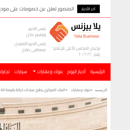
المنصور تعلن عن خصومات على موديلات ام ج
آخر الأخبار
رئيس التحرير
إبراهيم عادل
رئيس التحرير التنفيذى
ترخيص المجلس الأعلى للإعلام
مصطفى صلاح
رقم : ٢٠٢٢ / ٦٠
الرئيسية
أخبار اليوم
بنوك وعقارات
سيارات
تجارة
البنك المركزى يطرح سندات خزانة بقيمة 40 مليار جنيه
بنوك وعقارات
الرئيسيه