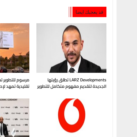
قد يعجبك ايضا
LARZ Developments تطلق رؤيتها
مرسوم للتطوير تط
الجديدة لتقديم مفهوم متكامل للتطوير
تقليدية تمهد لإ
العقاري في مصر
في غرب القاهرة