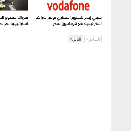
سيتي إيدج للتطوير العقاري توقع شراكة
سيراك للتطوير الع
استراتيجية مع ڤودافون مصر
استراتيجية مع صر
مشروع "شماسي" 
السابق
التالي