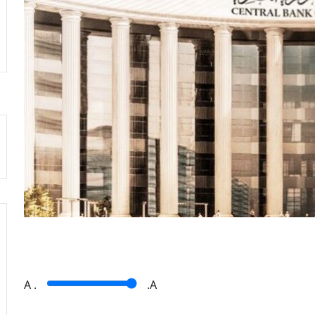
A
.
.A