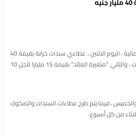
ه
يطرح البنك المركزي المصري ، نيابة عن وزارة المالية ، اليوم الاثنين ، عطاءي سندات خزانة بقيمة 40
مليار جنيه ، الأول بقيمة 25 مليارا لأجل 3 سنوات ، والثاني “متغيرة العائد” بقيمة 15 مليارا لأجل 10
والخميس ، فيما يتم طرح عطاءات السندات والصكوك
ثلاثاء من كل أسبوع.