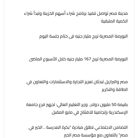
مدينة مصر تواصل تنفيذ برنامج شراء أسهم الخزينة وتبدأ شراء
الكمية المتبقية
البورصة المصرية تربح مليار جنيه فى ختام جلسة اليوم
البورصة المصرية تربح 167 مليار جنيه خلال الأسبوع الماضى
مصر والبرازيل تبحثان تعزيز التجارة والاستثمارات والتعاون في
الطاقة والتكرير
بقيمة 50 مليون دولار.. وزير التعليم العالي: تجهيز فرع جامعة
الإسكندرية بإنجامينا للافتتاح في مايو المقبل
التضامن الاجتماعي تطلق مبادرة "بكرة المدرسة .. الخير في
مصر" بالتعاون مع مؤسسة مصر الخير