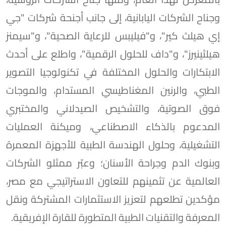
وجناح الشركات اليابانية، إلى جانب أجنحة شركات "جي
إي هيلث كير"، و"فيليبس للرعاية الصحية"، و"سيمنز
هيلثينيرز"، و"داف للحلول الرقمية"، واطلع على أحدث
الابتكارات والحلول المختلفة في تكنولوجيا التصوير
الطبي، والرنين المغناطيسي المستدام، والموجات
فوق الصوتية، والتشخيص الصيدلاني والمختبري
المدعوم بالذكاء الاصطناعي، وميكنة العمليات
التشغيلية، وحلول الهندسة الطبية للأجهزة المعمرة
وبنوك الدم وجراحة الأسنان؛ وعبّر ممثلو الشركات
العالمية عن تثمينهم للتعاون الاستراتيجي مع مصر،
مؤكدين تطلعهم لتعزيز الاستثمارات المشتركة ونقل
المعرفة والتقنيات الطبية المتطورة للقارة الإفريقية.