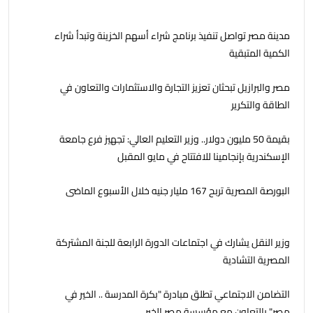
مدينة مصر تواصل تنفيذ برنامج شراء أسهم الخزينة وتبدأ شراء
الكمية المتبقية
مصر والبرازيل تبحثان تعزيز التجارة والاستثمارات والتعاون في
الطاقة والتكرير
بقيمة 50 مليون دولار.. وزير التعليم العالي: تجهيز فرع جامعة
الإسكندرية بإنجامينا للافتتاح في مايو المقبل
البورصة المصرية تربح 167 مليار جنيه خلال الأسبوع الماضى
وزير النقل يشارك في اجتماعات الدورة الرابعة للجنة المشتركة
المصرية التشادية
التضامن الاجتماعي تطلق مبادرة "بكرة المدرسة .. الخير في
مصر" بالتعاون مع مؤسسة مصر الخير