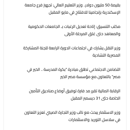
بقيمة 50 مليون دولار.. وزير التعليم العالي: تجهيز فرع جامعة
الإسكندرية بإنجامينا للافتتاح في مايو المقبل
مكتب التنسيق: إتاحة تعديل الرغبات بـ الجامعات الحكومية
والمعاهد حتى غلق المرحلة الأولى
وزير النقل يشارك في اجتماعات الدورة الرابعة للجنة المشتركة
المصرية التشادية
التضامن الاجتماعي تطلق مبادرة "بكرة المدرسة .. الخير في
مصر" بالتعاون مع مؤسسة مصر الخير
الرقابة المالية تقرر مد فترة توفيق أوضاع صناديق التأمين
الخاصة حتى 31 ديسمبر المقبل
وزير الاستثمار يبحث مع نائب وزير التجارة الصيني تعزيز التعاون
في سلاسل التوريد والاستثمارات