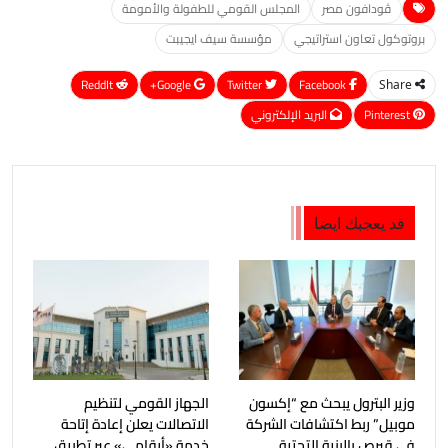
ڤودافون مصر
المجلس القومي للطفولة والأمومة
بروتوكول تعاون استراتيجي
مؤسسة سيف ايجيبت
ReddIt
Google+
Twitter
Facebook
Share
Pinterest
البريد الإلكتروني
قد يعجبك ايضا
وزير البترول يبحث مع “إكسون
الجهاز القومي لتنظيم
موبيل” ربط اكتشافات الشركة
الاتصالات يعلن إعادة إتاحة
في قبرص بالبنية التحتية
خدمة «أرقامي» عبر تطبيق