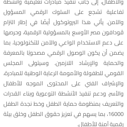
والأطفال، إلى جانب تنفيذ مبادرات تعليمية وأنشطة
تفاعلية تشجع على السلوك الرقمي المسؤول
والآمن. يأتي هذا البروتوكول أيضًا في إطار التزام
ڤودافون مصر الأوسع بالمسؤولية الرقمية، وحرصها
على دعم الاستخدام الواعي والآمن للتكنولوجيا، بما
يضمن أن يكون الوصول الرقمي مصحوبًا بالمعرفة
والحماية والإرشاد اللازمين. وسيتولى المجلس
القومي للطفولة والأمومة الرعاية الوطنية للمبادرة،
والإشراف الفني على المحتوى الموجه للأطفال
والأسر، ودعم تنفيذ الأنشطة التوعوية وبناء القدرات
والتعريف بمنظومة حماية الطفل وخط نجدة الطفل
16000، بما يسهم في تعزيز حقوق الطفل وخلق بيئة
رقمية آمنة للأطفال.