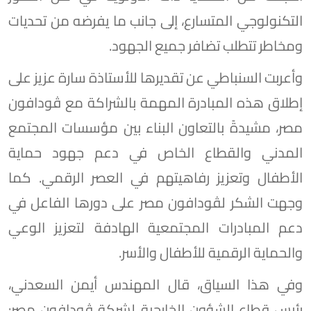
التكنولوجي المتسارع، إلى جانب ما يفرضه من تحديات
ومخاطر تتطلب تضافر جميع الجهود.
وأعربت السنباطي عن تقديرها للأستاذة سارة عزيز على
إطلاق هذه المبادرة المهمة بالشراكة مع ڤودافون
مصر، مشيدةً بالتعاون البناء بين مؤسسات المجتمع
المدني والقطاع الخاص في دعم جهود حماية
الأطفال وتعزيز رفاهيتهم في العصر الرقمي. كما
وجهت الشكر لڤودافون مصر على دورها الفاعل في
دعم المبادرات المجتمعية الهادفة لتعزيز الوعي
والحماية الرقمية للأطفال والأسر.
وفي هذا السياق، قال المهندس أيمن السعدني،
رئيس قطاع الشؤون الخارجية لشركة ڤودافون مصر: