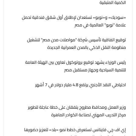
الكمية المتبقية
«سوديك» و«نوبو» تستعدان لإطلاق أول شقق فندقية تحمل
علامة "نوبو" العالمية في مصر
توقيع اتفاقية تأسيس شركة "مواصلات مدن مصر" لتشغيل
منظومة النقل الذكي بالمدن العمرانية الجديدة
رئيس الوزراء يشهد توقيع بروتوكول تعاون بين الهيئة العامة
للتنمية السياحية وجهاز مستقبل مصر
احتياطي النقد الأجنبي يرتفع 4.8 مليار دولار في 7 أشهر
وزير العمل ومحافظ مطروح يتفقان على خطة عاجلة لتطوير
مركز التدريب المهني لصناعة الكوادر الماهرة
إي اف چي فاينانس تستعرض خطط نمو «بلد» لتعزيز حضورها