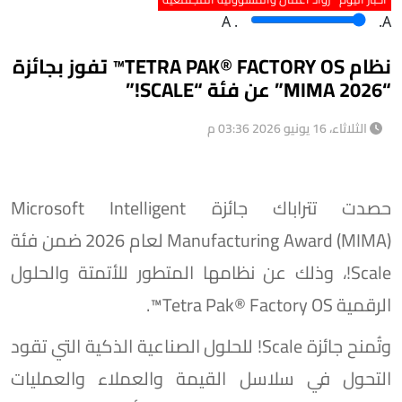
A
.
.A
نظام TETRA PAK®️ FACTORY OS™️ تفوز بجائزة
“MIMA 2026” عن فئة “SCALE!”
الثلاثاء، 16 يونيو 2026 03:36 م
حصدت تتراباك جائزة Microsoft Intelligent
Manufacturing Award (MIMA) لعام 2026 ضمن فئة
Scale!، وذلك عن نظامها المتطور للأتمتة والحلول
الرقمية Tetra Pak®️ Factory OS™️.
وتُمنح جائزة Scale! للحلول الصناعية الذكية التي تقود
التحول في سلاسل القيمة والعملاء والعمليات