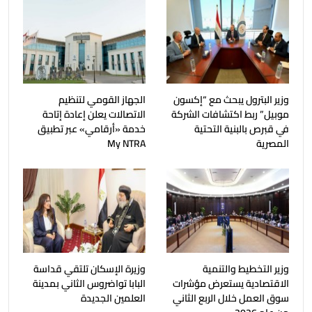
وزير البترول يبحث مع “إكسون
الجهاز القومي لتنظيم
موبيل” ربط اكتشافات الشركة
الاتصالات يعلن إعادة إتاحة
في قبرص بالبنية التحتية
خدمة «أرقامي» عبر تطبيق
المصرية
My NTRA
وزير التخطيط والتنمية
وزيرة الإسكان تلتقي قداسة
الاقتصادية يستعرض مؤشرات
البابا تواضروس الثاني بمدينة
سوق العمل خلال الربع الثاني
العلمين الجديدة