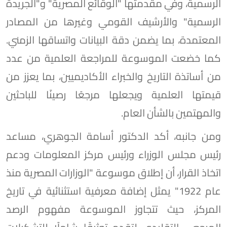
الرسمية، وفي مقدمتها "الوقائع المصرية" و"الجريدة
الرسمية" والأرشيف القومي وغيرها من المصادر
المعتمدة، بما يضمن دقة البيانات واتساقها الزمني.
كما خضعت الموسوعة للمراجعة العلمية من عدد
من أساتذة التاريخ والخبراء الأكاديميين، بما يعزز من
قيمتها العلمية ويجعلها مرجعًا رصينًا للباحثين
والمهتمين بالشأن العام.
ومن جانبه، أكد الدكتور أسامة الجوهري، مساعد
رئيس مجلس الوزراء ورئيس مركز المعلومات ودعم
اتخاذ القرار، أن إطلاق موسوعة "الوزارات المصرية منذ
عام 1922" يمثل إضافة معرفية استثنائية في تاريخ
المركز، حيث تتجاوز الموسوعة مفهوم الرصد