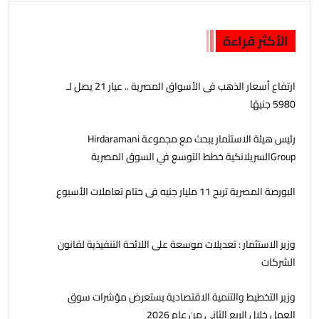
الأكثر قراءة
ارتفاع أسعار الذهب فى الأسواق المصرية .. عيار 21 يصل لـ
5980 جنيهًا
رئيس هيئة الاستثمار يبحث مع مجموعة Hirdaramani
Groupالسريلانكية خطط التوسع في السوق المصرية
البورصة المصرية تربح 11 مليار جنيه فى ختام تعاملات الأسبوع
وزير الاستثمار : تعديلات موسعة على اللائحة التنفيذية لقانون
الشركات
وزير التخطيط والتنمية الاقتصادية يستعرض مؤشرات سوق
العمل خلال الربع الثاني من عام 2026