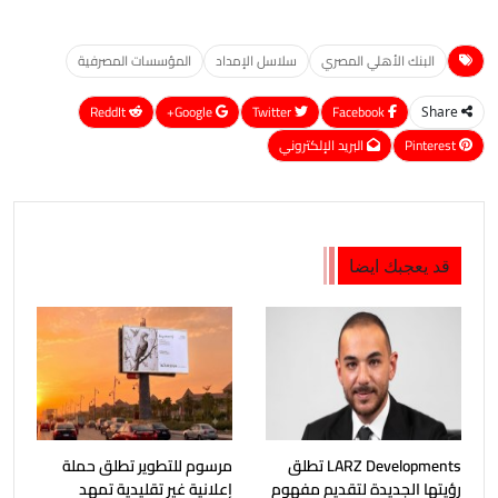
البنك الأهلي المصري
سلاسل الإمداد
المؤسسات المصرفية
ReddIt
Google+
Twitter
Facebook
Share
Pinterest
البريد الإلكتروني
قد يعجبك ايضا
LARZ Developments تطلق
مرسوم للتطوير تطلق حملة
رؤيتها الجديدة لتقديم مفهوم
إعلانية غير تقليدية تمهد