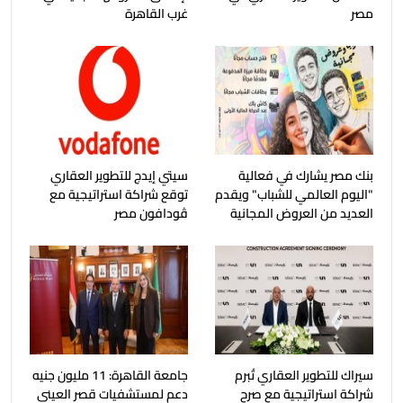
مصر
غرب القاهرة
بنك مصر يشارك في فعالية
سيتي إيدج للتطوير العقاري
"اليوم العالمي للشباب" ويقدم
توقع شراكة استراتيجية مع
العديد من العروض المجانية
ڤودافون مصر
سيراك للتطوير العقاري تُبرم
جامعة القاهرة: 11 مليون جنيه
شراكة استراتيجية مع صرح
دعم لمستشفيات قصر العيني