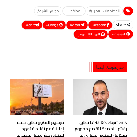
المجتمعات العمرانية
المحافظات
مجلس الشيوخ
ReddIt
Google+
Twitter
Facebook
Share
Pinterest
البريد الإلكتروني
قد يعجبك ايضا
LARZ Developments تطلق
مرسوم للتطوير تطلق حملة
رؤيتها الجديدة لتقديم مفهوم
إعلانية غير تقليدية تمهد
متكامل للتطوير العقاري في
لإطلاق مشروعها الجديد في