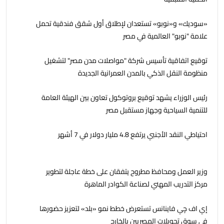
«سوديك» و«نوبو» تستعدان لإطلاق أول شقق فندقية تحمل
علامة "نوبو" العالمية في مصر
توقيع اتفاقية تأسيس شركة "مواصلات مدن مصر" لتشغيل
منظومة النقل الذكي بالمدن العمرانية الجديدة
رئيس الوزراء يشهد توقيع بروتوكول تعاون بين الهيئة العامة
للتنمية السياحية وجهاز مستقبل مصر
احتياطي النقد الأجنبي يرتفع 4.8 مليار دولار في 7 أشهر
وزير العمل ومحافظ مطروح يتفقان على خطة عاجلة لتطوير
مركز التدريب المهني لصناعة الكوادر الماهرة
إي اف چي فاينانس تستعرض خطط نمو «بلد» لتعزيز حضورها
في سوق تحويلات المصريين بالخارج