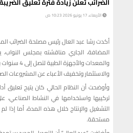
الضرائب تُعلن زيادة فترة تعليق الضريبة على
الأربعاء، 17 يونيو 2026 10:23 ص
أكدت رشا عبد العال رئيس مصلحة الضرائب المص
المضافة، الجاري مناقشته بمجلس النواب، يت
والمعدات والأ
والاستثمار وتخفيف الأعباء عن المشروعات الصن
وأوضحت أن النظام الحالي كان يتيح تعليق أدا
تركيبها واستخدامها في النشاط الصناعي، عل
التشغيل والإنتاج خلال هذه المدة، أما إذا لم
مستحقة.
وأضافت “عبد العال” أن التعديل الجديد يستهدف