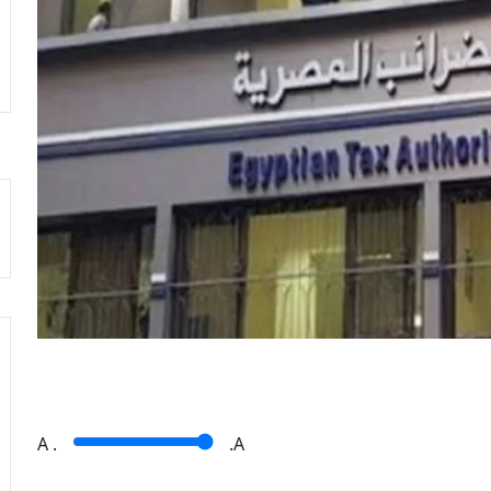
A
.
.A