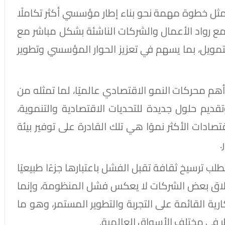
الوزير أن إطلاق منصة "Startup Egypt" يمثل خطوة مهمة نحو بناء إطار مؤسسي أكثر تكاملًا
جمع رواد الأعمال والشركات الناشئة بشكل مباشر مع
ويل، بما يسهم في تعزيز الحوار المؤسسي وتطوير
أهم محركات النمو الاقتصادي عالميًا، لما تمثله من
ديم حلول جديدة للتحديات الاقتصادية والتنموية،
قتصادات الأكثر نموًا هي تلك القادرة على توفير بيئة
.
لب ترسيخ ثقافة تقبل الفشل باعتبارها جزءًا طبيعيًا
ن إغلاق بعض الشركات لا يعكس فشل المنظومة، وإنما
رية القائمة على التجربة والتطوير المستمر، وهو ما
طر في مختلف الأسواق العالمية.