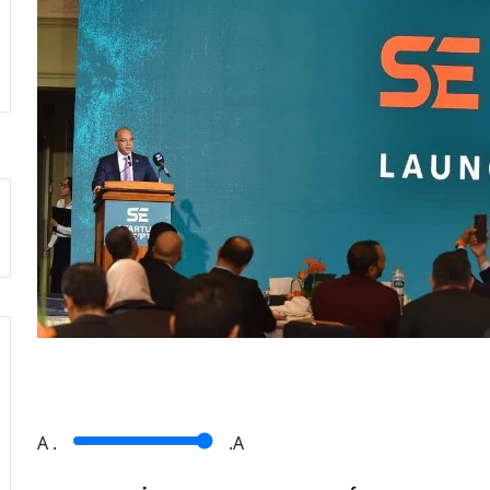
A
.
.A