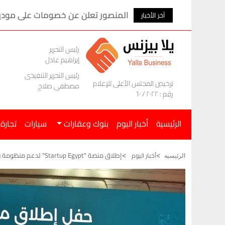
المنصور تعلن عن خصومات على موديلات ام ج
آخر الأخبار
رئيس التحرير
إبراهيم عادل
رئيس التحرير التنفيذى
ترخيص المجلس الأعلى للإعلام
مصطفى صلاح
رقم : ٢٠٢٢ / ٦٠
الرئيسية
أخبار اليوم
بنوك وعقارات
سيارات
تجارة
إطلاق منصة "Startup Egypt" لدعم منظومة ريادة الأعمال وتعزيز نمو الشركات الناشئة
أخبار اليوم
الرئيسيه