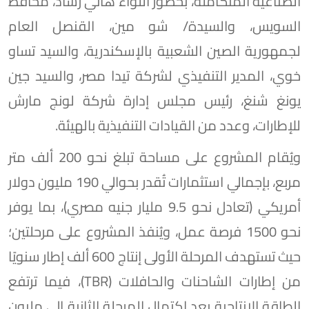
الصناعية المتكاملة، بحضور اللواء هاني رشاد، محافظ
السويس، والسيدة/ شو مين، القنصل العام
لجمهورية الصين الشعبية بالإسكندرية، والسيد تساو
خوي، المدير التنفيذي لشركة تيدا مصر، والسيد جين
يونغ شنغ، رئيس مجلس إدارة شركة لونج مارش
للإطارات، وعدد من القيادات التنفيذية بالهيئة.
ويُقام المشروع على مساحة تبلغ نحو 200 ألف متر
مربع، بإجمالي استثمارات تُقدر بحوالي 190 مليون دولار
أمريكي (تعادل نحو 9.5 مليار جنيه مصري)، بما يوفر
نحو 1500 فرصة عمل، ويُنفذ المشروع على مرحلتين؛
حيث تستهدف المرحلة الأولى إنتاج 600 ألف إطار سنويًا
من إطارات الشاحنات والحافلات (TBR)، فيما ترتفع
الطاقة الإنتاجية بعد اكتمال المرحلة الثانية إلى مليون