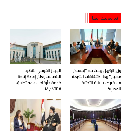
قد يعجبك ايضا
وزير البترول يبحث مع “إكسون
الجهاز القومي لتنظيم
موبيل” ربط اكتشافات الشركة
الاتصالات يعلن إعادة إتاحة
في قبرص بالبنية التحتية
خدمة «أرقامي» عبر تطبيق
المصرية
My NTRA