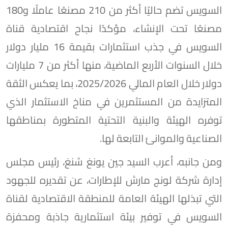
السويس تضم حاليًا أكثر من 210 مصنعًا عاملًا و180
مصنعًا تحت الإنشاء، مؤكدًا نجاح اقتصادية قناة
السويس في جذب استثمارات بقيمة 16 مليار دولار
خلال السنوات الأربع الماضية، منها أكثر من 7 مليارات
دولار خلال العام المالي 2025/2026، بما يعكس الثقة
المتزايدة من المستثمرين في مناخ الاستثمار الذي
توفره الهيئة والبنية التحتية المتطورة بمناطقها
الصناعية والموانئ التابعة لها.
ومن جانبه، أعرب السيد جين يونغ شنغ، رئيس مجلس
إدارة شركة لونج مارش للإطارات، عن تقديره للجهود
التي تبذلها الهيئة العامة للمنطقة الاقتصادية لقناة
السويس في توفير بيئة استثمارية جاذبة ومحفزة