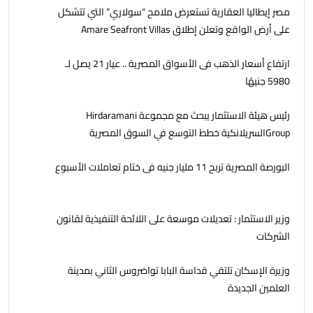
مصر إيطاليا العقارية تستعرض ملامح “سولاري” التي تتشكل
على أرض الواقع وتعلن إطلاق Amare Seafront Villas
ارتفاع أسعار الذهب فى الأسواق المصرية .. عيار 21 يصل لـ
5980 جنيهًا
رئيس هيئة الاستثمار يبحث مع مجموعة Hirdaramani
Groupالسريلانكية خطط التوسع في السوق المصرية
البورصة المصرية تربح 11 مليار جنيه فى ختام تعاملات الأسبوع
وزير الاستثمار : تعديلات موسعة على اللائحة التنفيذية لقانون
الشركات
وزيرة الإسكان تلتقي قداسة البابا تواضروس الثاني بمدينة
العلمين الجديدة