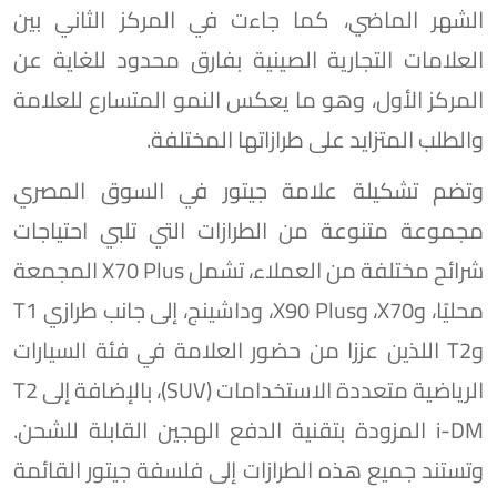
الشهر الماضي، كما جاءت في المركز الثاني بين
العلامات التجارية الصينية بفارق محدود للغاية عن
المركز الأول، وهو ما يعكس النمو المتسارع للعلامة
والطلب المتزايد على طرازاتها المختلفة.
وتضم تشكيلة علامة جيتور في السوق المصري
مجموعة متنوعة من الطرازات التي تلبي احتياجات
شرائح مختلفة من العملاء، تشمل X70 Plus المجمعة
محليًا، وX70، وX90 Plus، وداشينج، إلى جانب طرازي T1
وT2 اللذين عززا من حضور العلامة في فئة السيارات
الرياضية متعددة الاستخدامات (SUV)، بالإضافة إلى T2
i-DM المزودة بتقنية الدفع الهجين القابلة للشحن.
وتستند جميع هذه الطرازات إلى فلسفة جيتور القائمة