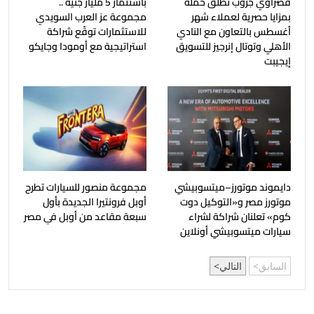
قصراوي جروب تطلق حملة
باستثمار 5 مليار جنيه ..
بمزايا حصرية لعملاء شهر
مجموعة عز العرب السويدي
أغسطس بالتعاون مع النادي
للاستثمارات توقّع شراكة
الأهلي وتوتال إنرجيز للتسويق
استراتيجية مع أومودا وجايكو
إيجيبت
دايموند موتورز–ميتسوبيشي
مجموعة منصور للسيارات تطرح
موتورز مصر و«التوكيل دوت
أوبل فرونتيرا الجديدة بأول
كوم» تعلنان شراكة لشراء
سبعة مقاعد من أوبل في مصر
سيارات ميتسوبيشي أونلاين
السابق
التالي