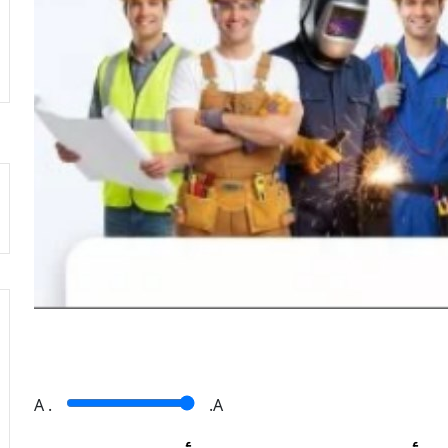
A
.
.A