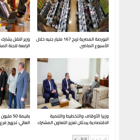
البورصة المصرية تربح 167 مليار جنيه خلال
وزير النقل يشارك
الأسبوع الماضى
الرابعة للجنة الم
وزيرا الأوقاف والتخطيط والتنمية
بقيمة 50 مل
الاقتصادية يبحثان تعزيز التعاون المشترك
العالي: تجهيز فرع
لدعم جهود التنمية
بإنجامينا للافتتا
السابق
التالي