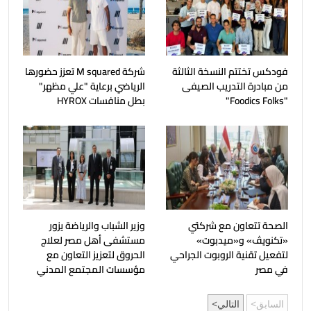
فودكس تختتم النسخة الثالثة
شركة M squared تعزز حضورها
من مبادرة التدريب الصيفى
الرياضي برعاية "علي مظهر"
"Foodics Folks"
بطل منافسات HYROX
الصحة تتعاون مع شركتي
وزير الشباب والرياضة يزور
«تكنويڤ» و«ميدبوت»
مستشفى أهل مصر لعلاج
لتفعيل تقنية الروبوت الجراحي
الحروق لتعزيز التعاون مع
في مصر
مؤسسات المجتمع المدني
السابق
التالي