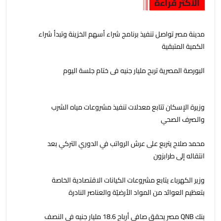
الأكثر قراءة
مدينة مصر تواصل تنفيذ برنامج شراء أسهم الخزينة وتبدأ شراء
الكمية المتبقية
البورصة المصرية تربح مليار جنيه فى ختام جلسة اليوم
وزيرة الإسكان تتابع معدلات تنفيذ مشروعات مياه الشرب
والصرف الصحي
محمد صلاح يتربع على عرش الرواتب في الدوري التركي بعد
انتقاله إلى طرابزون
وزير الكهرباء يتابع مشروعات الكيانات الاقتصادية الخاصة
بتعظيم العوائد من المواد الأرضيّة والعناصر النادرة
بنك QNB مصر يحقق صافي أرباح 18.6 مليار جنيه في النصف