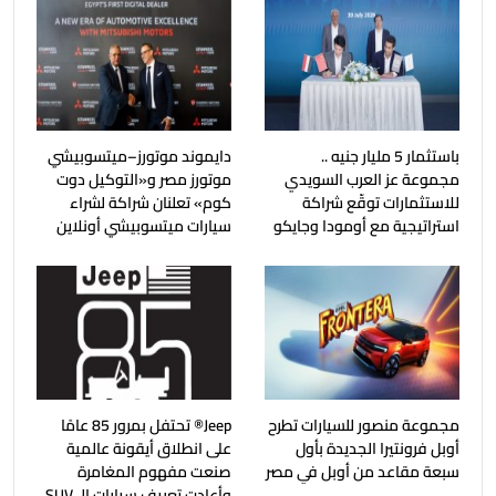
باستثمار 5 مليار جنيه ..
دايموند موتورز–ميتسوبيشي
مجموعة عز العرب السويدي
موتورز مصر و«التوكيل دوت
للاستثمارات توقّع شراكة
كوم» تعلنان شراكة لشراء
استراتيجية مع أومودا وجايكو
سيارات ميتسوبيشي أونلاين
مجموعة منصور للسيارات تطرح
Jeep®️ تحتفل بمرور 85 عامًا
أوبل فرونتيرا الجديدة بأول
على انطلاق أيقونة عالمية
سبعة مقاعد من أوبل في مصر
صنعت مفهوم المغامرة
وأعادت تعريف سيارات الـ SUV