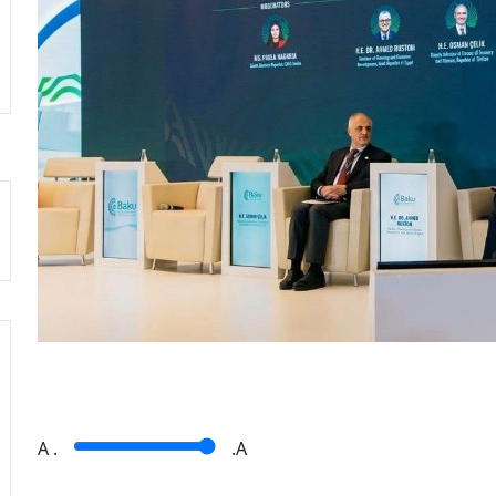
A
.
.A