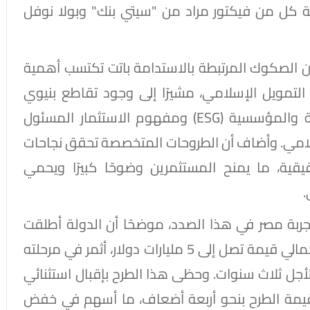
ة كل من فيكتور مراد من "سيتي بنك" وبولا نوفل
 الصكوك المرتبطة بالاستدامة باتت تكتسب أهمية
التمويل الإسلامي، مشيرًا إلى وجود تقاطع بنيوي
واضح بين معايير الحوكمة البيئية والاجتماعية والمؤسسية (ESG) ومفهوم الاستثمار المسئول
إسلامي. وأضاف أن الطروحات المتخصصة تحقق نجاحات
ية، ما يمنح المستثمرين وضوحًا كبيرًا ويحمي
.
جربة مصر في هذا الصدد، موضحًا أن الدولة أطلقت
برنامجًا طموحًا لإصدار صكوك سيادية دولية بإجمالي قيمة تصل إلى 5 مليارات دولار، أثمر في مرحلته
كوك بقيمة 1.5 مليار دولار لأجل ثلاث سنوات. وحظى هذا الطرح بإقبال استثنائي
قيمة الطرح بنحو أربعة أضعاف، ما أسهم في خفض