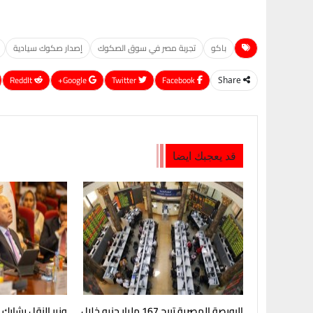
باكو
تجربة مصر في سوق الصكوك
إصدار صكوك سيادية
ReddIt
Google+
Twitter
Facebook
Share
قد يعجبك ايضا
البورصة المصرية تربح 167 مليار جنيه خلال
وزير النقل يشارك