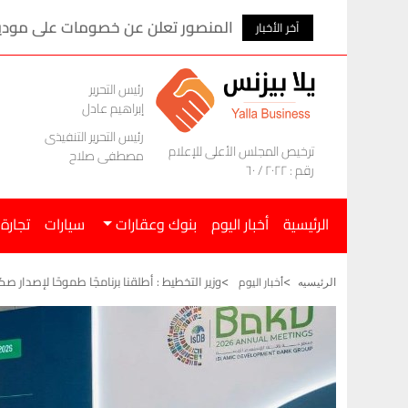
المنصور تعلن عن خصومات على موديلات ام ج
آخر الأخبار
رئيس التحرير
إبراهيم عادل
رئيس التحرير التنفيذى
ترخيص المجلس الأعلى للإعلام
مصطفى صلاح
رقم : ٢٠٢٢ / ٦٠
الرئيسية
أخبار اليوم
بنوك وعقارات
سيارات
تجارة
وزير التخطيط : أطلقنا برنامجًا طموحًا لإصدار صكوك سيادي
أخبار اليوم
الرئيسيه