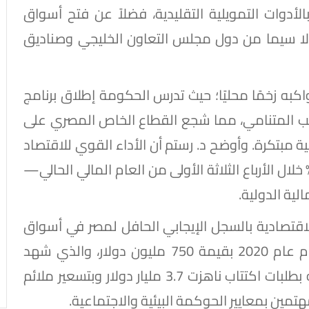
أساس مقارنة بالأدوات التمويلية التقليدية، فضلاً عن فتح أسواق
لا سيما من دول مجلس التعاون الخليجي وصناديق
واكبه زخمًا محليًا؛ حيث تدرس الحكومة إطلاق برنامج
لب المتنامي، مما شجع القطاع الخاص المصري على
 مبتكرة. وأوضح د. رستم أن الأداء القوي للاقتصاد
كلي بمصر—والذي سجل معدل نمو بلغ 5.1% خلال الأرباع الثلاثة الأولى من العام المالي الحالي—
ية الدولية.
الاقتصادية بالسجل الإيجابي الحافل لمصر في أسواق
الدين المستدام، ومنها إصدار أول سند مستدام عام 2020 بقيمة 750 مليون دولار، والذي شهد
تغطية ضخمة بلغت نحو خمسة أضعاف قيمته بطلبات اكتتاب ناهزت 3.7 مليار دولار وبتسعير ملائم
تمين بمعايير الحوكمة البيئية والاجتماعية.