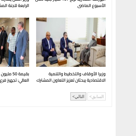
الأسبوع الماضى
الرابعة للجنة الم
وزيرا الأوقاف والتخطيط والتنمية
بقيمة 50 مل
الاقتصادية يبحثان تعزيز التعاون المشترك
العالي: تجهيز فرع
لدعم جهود التنمية
بإنجامينا للافتتا
السابق
التالي