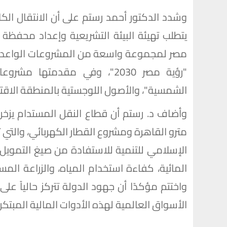
وشدد الدكتور أحمد رستم على أن الانتقال الك
يتطلب تهيئة البيئة التشريعية وإعداد محف
مصر لمجموعة واسعة من المشروعات الواعدة ا
"رؤية مصر 2030"، وفي مقدمته
الشمسية"، والأصول اللوجستية بالمنطقة الاقت
وأضاف د. رستم أن قطاع النقل المستدام ي
مترو القاهرة ومشروع القطار الكهربائي، والتي
الإسلامي للتنمية للاستفادة من صيغ التمويل ا
المائية، كفاءة استخدام المياه، والزراعة المس
واختتم مؤكدًا أن جهود الدولة تتركز حالياً عل
الأسواق العالمية لهذه الأدوات المالية المبتكر