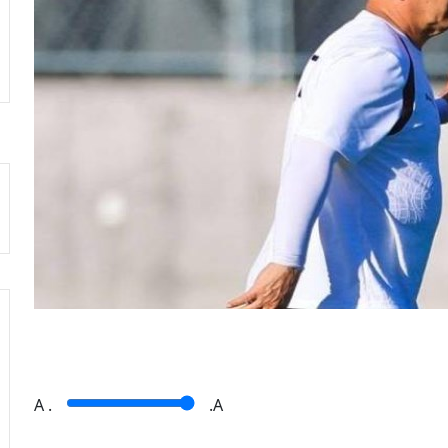
A
.
.A