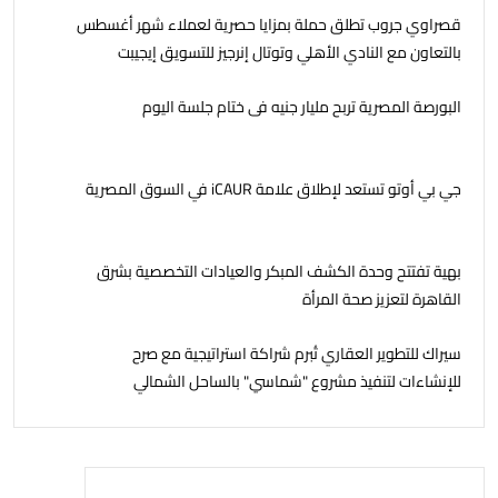
قصراوي جروب تطلق حملة بمزايا حصرية لعملاء شهر أغسطس
بالتعاون مع النادي الأهلي وتوتال إنرجيز للتسويق إيجيبت
البورصة المصرية تربح مليار جنيه فى ختام جلسة اليوم
جي بي أوتو تستعد لإطلاق علامة iCAUR في السوق المصرية
بهية تفتتح وحدة الكشف المبكر والعيادات التخصصية بشرق
القاهرة لتعزيز صحة المرأة
سيراك للتطوير العقاري تُبرم شراكة استراتيجية مع صرح
للإنشاءات لتنفيذ مشروع "شماسي" بالساحل الشمالي