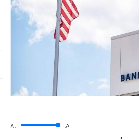
A
.
.A