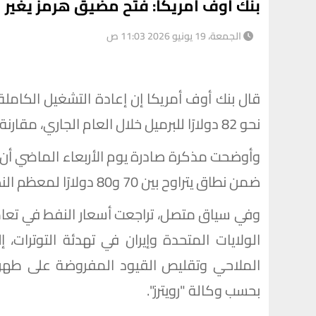
بنك أوف أمريكا: فتح مضيق هرمز يغير م
الجمعة، 19 يونيو 2026 11:03 ص
قال بنك أوف أمريكا إن إعادة التشغيل الكامل
نحو 82 دولارًا للبرميل خلال العام الجاري، مقارنة بتقديرات سابقة أشارت إلى 93 دولارًا للبرميل.
وأوضحت مذكرة صادرة يوم الأربعاء الماضي أن 
ضمن نطاق يتراوح بين 70 و80 دولارًا لمعظم النصف الثاني من العام.
وفي سياق متصل، تراجعت أسعار النفط في تعا
الولايات المتحدة وإيران في تهدئة التوترات
الملاحي وتقليص القيود المفروضة على طهرا
بحسب وكالة "رويترز".