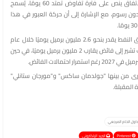
وبحسب المذكرة التي تضمنت 14 بندًا، فإن الاتفاق ينص على فترة تفاوض تمتد 60 يومًا، يُسمح
 دون رسوم، مع الإشارة إلى أن حركة العبور في هذا
كما رجّح بنك أوف أمريكا تسجيل عجز في سوق النفط يقدر بنحو 2.6 مليون برميل يوميًا خلال عام
2026، مقارنة بتوقعات سابقة قبل الأزمة كانت تشير إلى فائض يقارب 2 مليون برميل يوميًا، في حين
ى من بينها "جولدمان ساكس" و"مورجان ستانلي"
 المقبلة.
اول الخام المرجعي
Pinterest
البريد الإلكتروني