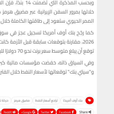
خلالها بمرور السفن الإيرانية عبر مضيق هرمز
الممر الحيوي ستعود إلى طاقتها الكاملة خلال 30 يومًا.
توقع أن يبلغ متوسط سعر برنت نحو 70 دولارًا للبرميل في 2027 رغم استمرار احتمالات الفائض.
وفي السياق ذاته، خفضت مؤسسات مالية كبر
و"سيتي بنك" توقعاتها لأسعار النفط خلال الفترة
بنك أوف أمريكا
تراجع أسعار النفط
مضيق هرمز
حركة تد
ReddIt
Google+
Twitter
Facebook
Share