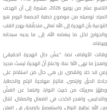
التاسع عشر من يونيو 2026، مشيرة إلى أن الهدف
المراد توصيله من موضوع خطبة الجمعة اليوم هو
التوعية بأن الهجرة إلى الله تعالى متحقِّقة بهجر القلب
والجوارح لكل ما يبغضه الله، إلى ما يحبه سبحانه
ويرضاه.
وقالت الأوقاف نصا: "عِشْ حالَ الهجرةِ الحقيقيِّ
واهجرْ ما نهى اللهُ عنهُ: واعلمْ أنَّ الهجرةَ ليستْ مجردَ
زمنٍ قد خلا وانقضى، بل هي حالُ مَن استقامَ على
جادةِ الحقِّ وارتضى، فالزمْ مهاجرةَ الإثمِ والخطايا،
وطهِّرْ سريرتَكَ من خبيثِ النوايا، وابتعدْ عن الغشِّ
والتدليسِ، واهجرِ الكذبَ في الفعالِ والمقالِ، لتنالَ
من اللهِ عظيمَ النوالِ، واستعصمْ بالصدقِ في العلنِ