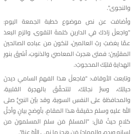
والنجوى".
وأضافت عن نص موضوع خطبة الجمعة اليوم:
"واجعلْ زادَكَ في الدارينِ كلمةَ التقوى، والزمِ البعدَ
عمَّا يغضبُ ربَّ العالمينَ، لتكونَ من عبادِهِ الصالحينَ
المقرَّبينَ؛ فمتى هجرتَ المعاصيَ والذنوبَ، أشرقَ بنورِ
الهدايةِ قلبُكَ المحجوبُ:.
وتابعت الأوقاف: "فاجعلْ هذا الفهمَ الساميَ ديدنَ
حياتِكَ، وسرَّ نجاتِكَ، لتتحقَّقَ بالهجرةِ القلبيةِ،
والمحافظةِ على النفسِ السويةِ، وقد بيَّنَ النبيُّ صلى
اللهُ عليهِ وسلمَ حقيقةَ هذا المقامِ، بأوضحِ بيانٍ وأجلِّ
كلامٍ حيثُ قالَ: "المسلمُ مَن سلمَ المسلمونَ من
لسانِهِ ويدِهِ، والمهاجرُ مَن هجرَ ما نهى اللهُ عنهُ".