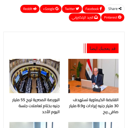
ReddIt
Google+
Twitter
Facebook
Share
Pinterest
البريد الإلكتروني
قد يعجبك ايضا
القابضة الكيماوية تستهدف
البورصة المصرية تربح 55 مليار
30 مليار جنيه إيرادات و8.9 مليار
جنيه بختام تعاملات جلسة
صافي ربح
اليوم الأحد