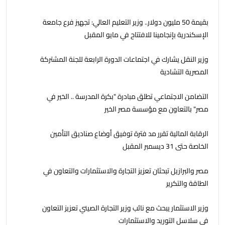
بقيمة 50 مليون دولار.. وزير التعليم العالي: تجهيز فرع جامعة
الإسكندرية بإنجامينا للافتتاح في مايو المقبل
وزير النقل يشارك في اجتماعات الدورة الرابعة للجنة المشتركة
المصرية التشادية
التضامن الاجتماعي تطلق مبادرة "بكرة المدرسة .. الخير في
مصر" بالتعاون مع مؤسسة مصر الخير
الرقابة المالية تقرر مد فترة توفيق أوضاع صناديق التأمين
الخاصة حتى 31 ديسمبر المقبل
مصر والبرازيل تبحثان تعزيز التجارة والاستثمارات والتعاون في
الطاقة والتكرير
وزير الاستثمار يبحث مع نائب وزير التجارة الصيني تعزيز التعاون
في سلاسل التوريد والاستثمارات