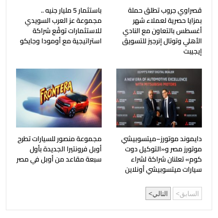
قصراوي جروب تطلق حملة
باستثمار 5 مليار جنيه ..
بمزايا حصرية لعملاء شهر
مجموعة عز العرب السويدي
أغسطس بالتعاون مع النادي
للاستثمارات توقّع شراكة
الأهلي وتوتال إنرجيز للتسويق
استراتيجية مع أومودا وجايكو
إيجيبت
دايموند موتورز–ميتسوبيشي
مجموعة منصور للسيارات تطرح
موتورز مصر و«التوكيل دوت
أوبل فرونتيرا الجديدة بأول
كوم» تعلنان شراكة لشراء
سبعة مقاعد من أوبل في مصر
سيارات ميتسوبيشي أونلاين
السابق
التالي