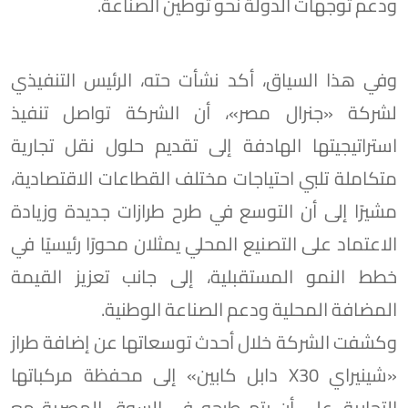
ودعم توجهات الدولة نحو توطين الصناعة.
وفي هذا السياق، أكد نشأت حته، الرئيس التنفيذي
لشركة «جنرال مصر»، أن الشركة تواصل تنفيذ
استراتيجيتها الهادفة إلى تقديم حلول نقل تجارية
متكاملة تلبي احتياجات مختلف القطاعات الاقتصادية،
مشيرًا إلى أن التوسع في طرح طرازات جديدة وزيادة
الاعتماد على التصنيع المحلي يمثلان محورًا رئيسيًا في
خطط النمو المستقبلية، إلى جانب تعزيز القيمة
المضافة المحلية ودعم الصناعة الوطنية.
وكشفت الشركة خلال أحدث توسعاتها عن إضافة طراز
«شينيراي X30 دابل كابين» إلى محفظة مركباتها
التجارية، على أن يتم طرحه في السوق المصرية مع