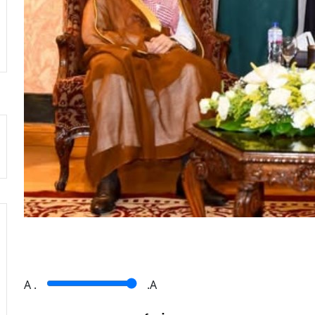
A
.
.A