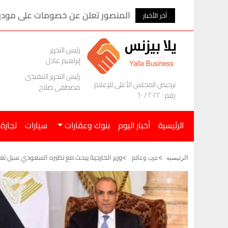
المنصور تعلن عن خصومات على موديلات ام ج
آخر الأخبار
رئيس التحرير
إبراهيم عادل
رئيس التحرير التنفيذى
ترخيص المجلس الأعلى للإعلام
مصطفى صلاح
رقم : ٢٠٢٢ / ٦٠
الرئيسية
أخبار اليوم
بنوك وعقارات
سيارات
تجارة
وزير الخارجية يبحث مع نظيره السعودي سبل تعزيز
عرب وعالم
الرئيسيه