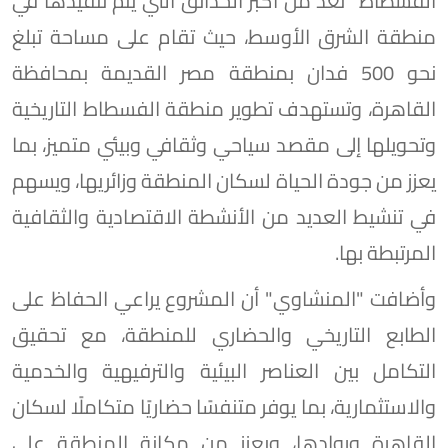
الفسطاط" تُعد من أكبر الحدائق التي يتم تنفيذها في
منطقة الشرق الأوسط، حيث تقام على مساحة تبلغ
نحو 500 فدان بمنطقة مصر القديمة بمحافظة
القاهرة، وتستهدف تطوير منطقة الفسطاط التاريخية
وتحويلها إلى مقصد سياحي وثقافي وبيئي متميز، بما
يعزز من جودة الحياة لسكان المنطقة وزائريها، ويسهم
في تنشيط العديد من الأنشطة الاقتصادية والثقافية
المرتبطة بها.
وأضافت "المنشاوي" أن المشروع يراعي الحفاظ على
الطابع التاريخي والحضاري للمنطقة، مع تحقيق
التكامل بين العناصر البيئية والترفيهية والخدمية
والاستثمارية، بما يوفر متنفسًا حضاريًا متكاملًا لسكان
القاهرة وروادها، ويعزز من مكانة المنطقة على