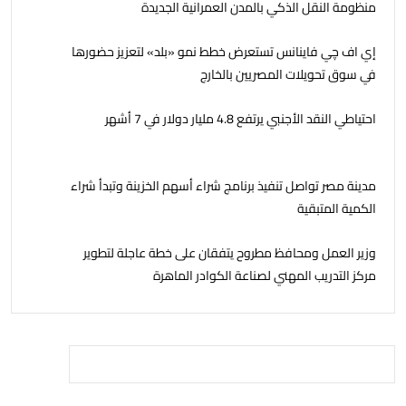
منظومة النقل الذكي بالمدن العمرانية الجديدة
إي اف چي فاينانس تستعرض خطط نمو «بلد» لتعزيز حضورها
في سوق تحويلات المصريين بالخارج
احتياطي النقد الأجنبي يرتفع 4.8 مليار دولار في 7 أشهر
مدينة مصر تواصل تنفيذ برنامج شراء أسهم الخزينة وتبدأ شراء
الكمية المتبقية
وزير العمل ومحافظ مطروح يتفقان على خطة عاجلة لتطوير
مركز التدريب المهني لصناعة الكوادر الماهرة