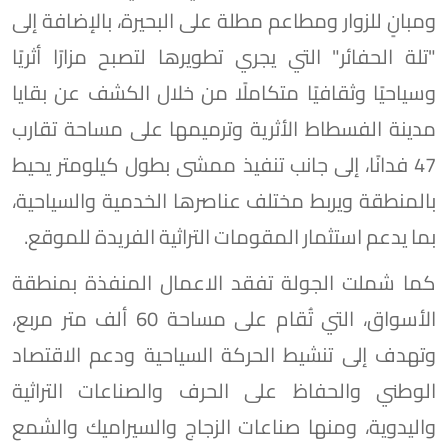
ومبانٍ للزوار ومطاعم مطلة على البحيرة، بالإضافة إلى
"تلة الحفائر" التي يجري تطويرها لتصبح مزارًا أثريًا
وسياحيًا وثقافيًا متكاملًا من خلال الكشف عن بقايا
مدينة الفسطاط الأثرية وترميمها على مساحة تقارب
47 فدانًا، إلى جانب تنفيذ ممشى بطول كيلومتر يحيط
بالمنطقة ويربط مختلف عناصرها الخدمية والسياحية،
بما يدعم استثمار المقومات التراثية الفريدة للموقع.
كما شملت الجولة تفقد الاعمال المنفذة بمنطقة
الأسواق، التي تُقام على مساحة 60 ألف متر مربع،
وتهدف إلى تنشيط الحركة السياحية ودعم الاقتصاد
الوطني والحفاظ على الحرف والصناعات التراثية
واليدوية، ومنها صناعات الزجاج والسيراميك والشمع