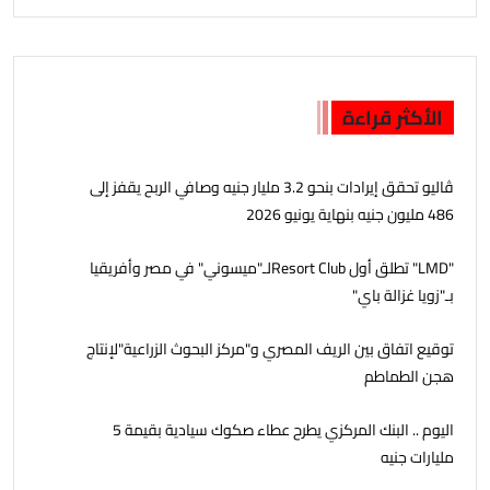
الأكثر قراءة
ڤاليو تحقق إيرادات بنحو 3.2 مليار جنيه وصافي الربح يقفز إلى
486 مليون جنيه بنهاية يونيو 2026
"LMD" تطلق أول Resort Clubلـ"ميسوني" في مصر وأفريقيا
بـ"زويا غزالة باي"
توقيع اتفاق بين الريف المصري و"مركز البحوث الزراعية"لإنتاج
هجن الطماطم
اليوم .. البنك المركزي يطرح عطاء صكوك سيادية بقيمة 5
مليارات جنيه