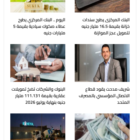
البنك المركزى يطرح سندات
اليوم .. البنك المركزي يطرح
خزانة بقيمة 16.5 مليار جنيه
عطاء صكوك سيادية بقيمة 5
لتمويل عجز الموازنة
مليارات جنيه
شريف مدحت يقود قطاع
البنوك والشركات تضخ تمويلات
الاتصال المؤسسي بالمصرف
عقارية بقيمة 111.131 مليار
المتحد
جنيه بنهاية يوليو 2026