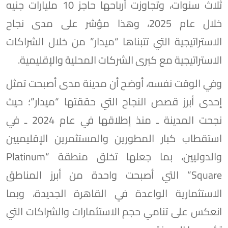
ثلاث سنوات، وتجاوزت أرباحها حاجز 10 مليارات جنيه
خلال عام 2025، وهذا مؤشر على مدى نجاح
الاستراتيجية التي تتبناها “ميدار” من خلال الشراكات
الاستراتيجية مع كبرى الشركات المحلية والإقليمية.
وفي الوقت نفسه، أوضح أن مدينة مدى أصبحت تمثل
إحدى أبرز قصص النجاح التي حققتها “ميدار”؛ حيث
نجحت المدينة ـ منذ إطلاقها في عام 2024 ـ في
استقطاب كبار المطورين والمستثمرين الإقليميين
والدوليين، بما جعلها تخلق منطقة “Platinum
Square” التي أصبحت واحدة من أبرز المناطق
الاستثمارية الواعدة في القاهرة الجديدة، وبما
انعكس على تنامي حجم الاستثمارات والشراكات التي