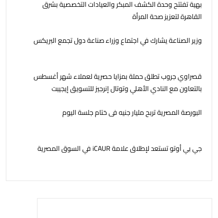
بهية تفتتح وحدة الكشف المبكر والعيادات التخصصية بشرق
القاهرة لتعزيز صحة المرأة
وزير الصناعة يشارك في اجتماع وزراء صناعة دول تجمع البريكس
قصراوي جروب تطلق حملة بمزايا حصرية لعملاء شهر أغسطس
بالتعاون مع النادي الأهلي وتوتال إنرجيز للتسويق إيجيبت
البورصة المصرية تربح مليار جنيه فى ختام جلسة اليوم
جي بي أوتو تستعد لإطلاق علامة iCAUR في السوق المصرية