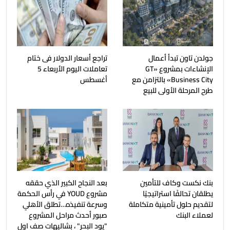
جولدن تاون تبدأ أعمال
تراجع أسعار الدولار فى ختام
الإنشاءات بمشروع «GT
تعاملات اليوم الأربعاء 5
Business City» بالتزامن مع
أغسطس
طرح المرحلة الأولى للبيع
بنك نكست وكاف للتأمين
بعد النجاح الكبير الذي حققه
يطلقان تحالفًا استراتيجيًا
مشروع YOUD في رأس الحكمة
لتقديم حلول تأمينية متكاملة
وسرعة تنفيذه…تطلق الأهلي
لعملاء البنك
صبور أحدث مراحل المشروع
"يود البحر" ، بشاليهات صف اول