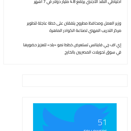
احتياطي النقد الأجنبي يرتفع 4.8 مليار دولار في 7 أشهر
وزير العمل ومحافظ مطروح يتفقان على خطة عاجلة لتطوير
مركز التدريب المهني لصناعة الكوادر الماهرة
إي اف چي فاينانس تستعرض خطط نمو «بلد» لتعزيز حضورها
في سوق تحويلات المصريين بالخارج
51