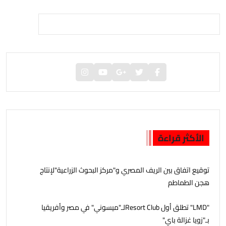
الأكثر قراءة
توقيع اتفاق بين الريف المصري و"مركز البحوث الزراعية"لإنتاج
هجن الطماطم
"LMD" تطلق أول Resort Clubلـ"ميسوني" في مصر وأفريقيا
بـ"زويا غزالة باي"