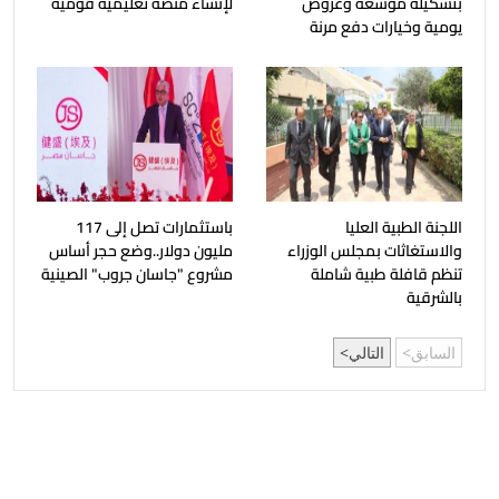
بتشكيلة موسعة وعروض
لإنشاء منصة تعليمية قومية
يومية وخيارات دفع مرنة
اللجنة الطبية العليا
باستثمارات تصل إلى 117
والاستغاثات بمجلس الوزراء
مليون دولار..وضع حجر أساس
تنظم قافلة طبية شاملة
مشروع "جاسان جروب" الصينية
بالشرقية
السابق
التالي