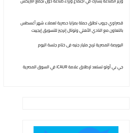
وزير الصناعة يشارك في اجتماع وزراء صناعة دول تجمع البريكس
قصراوي جروب تطلق حملة بمزايا حصرية لعملاء شهر أغسطس
بالتعاون مع النادي الأهلي وتوتال إنرجيز للتسويق إيجيبت
البورصة المصرية تربح مليار جنيه فى ختام جلسة اليوم
جي بي أوتو تستعد لإطلاق علامة iCAUR في السوق المصرية