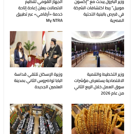
وزير البترول يبحث مع “إكسون
الجهاز القومي لتنظيم
موبيل” ربط اكتشافات الشركة
الاتصالات يعلن إعادة إتاحة
في قبرص بالبنية التحتية
خدمة «أرقامي» عبر تطبيق
المصرية
My NTRA
وزير التخطيط والتنمية
وزيرة الإسكان تلتقي قداسة
الاقتصادية يستعرض مؤشرات
البابا تواضروس الثاني بمدينة
سوق العمل خلال الربع الثاني
العلمين الجديدة
من عام 2026