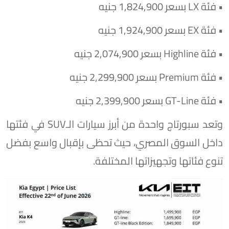
• فئة LX بسعر 1,824,900 جنيه
• فئة EX بسعر 1,924,900 جنيه
• فئة Highline بسعر 2,074,900 جنيه
• فئة Premium بسعر 2,299,900 جنيه
• فئة GT-Line بسعر 2,399,900 جنيه
وتعد سبورتاج واحدة من أبرز سيارات الـSUV في فئتها
داخل السوق المصري، حيث تحظى بإقبال واسع بفضل
تنوع فئاتها وتجهيزاتها المختلفة.