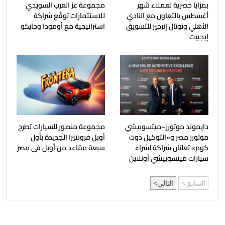
بمزايا حصرية لعملاء شهر
مجموعة عز العرب السويدي
أغسطس بالتعاون مع النادي
للاستثمارات توقّع شراكة
الأهلي وتوتال إنرجيز للتسويق
استراتيجية مع أومودا وجايكو
إيجيبت
دايموند موتورز–ميتسوبيشي
مجموعة منصور للسيارات تطرح
موتورز مصر و«التوكيل دوت
أوبل فرونتيرا الجديدة بأول
كوم» تعلنان شراكة لشراء
سبعة مقاعد من أوبل في مصر
سيارات ميتسوبيشي أونلاين
السابق
التالي