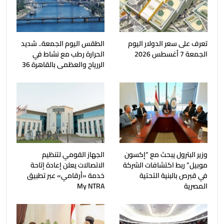
تعرف على سعر الدولار اليوم
الطقس اليوم الجمعة.. شديد
الجمعة 7 أغسطس 2026
الحرارة رطب مع نشاط في
الررياح والعظمى بالقاهرة 36
وزير البترول يبحث مع “إكسون
الجهاز القومي لتنظيم
موبيل” ربط اكتشافات الشركة
الاتصالات يعلن إعادة إتاحة
في قبرص بالبنية التحتية
خدمة «أرقامي» عبر تطبيق
المصرية
My NTRA