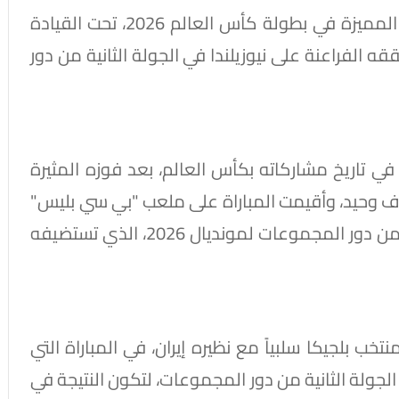
وواصل منتخب مصر الأول لكرة القدم عروضه المميزة في بطولة كأس العالم 2026، تحت القيادة
ه الفراعنة على نيوزيلندا في الجولة الثانية من دور
 في تاريخ مشاركاته بكأس العالم، بعد فوزه المثيرة
دف وحيد، وأقيمت المباراة على ملعب "بي سي بليس"
بمدينة فانكوفر الكندية، لحساب الجولة الثانية من دور المجموعات لمونديال 2026، الذي تستضيفه
خب بلجيكا سلبياً مع نظيره إيران، في المباراة التي
جولة الثانية من دور المجموعات، لتكون النتيجة في