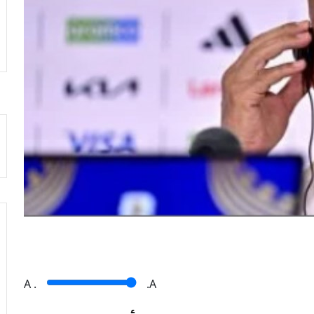
A
.
.A