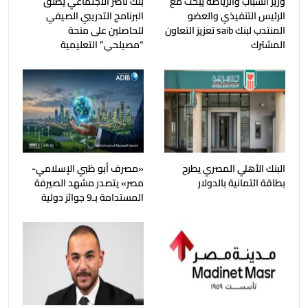
وزير الشباب والرياضة يبحث مع
بنك ناصر الاجتماعي يطلق
الرئيس التنفيذي والعضو
البرنامج التدريبي الصيفي
المنتدب لبنك saib تعزيز التعاون
للحاصلين على منحة
المشترك
“مصيلحي” التعليمية
البنك الأهلي المصري يطرح
«مصرف أبو ظبي الإسلامي-
بطاقة ائتمانية بالدولار
مصر» يتصدر مشهد الصيرفة
المستدامة بـ9 جوائز دولية