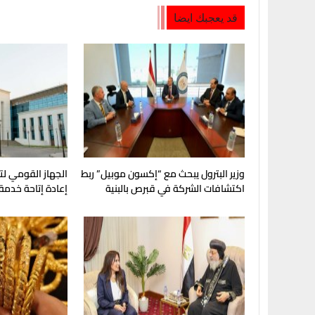
قد يعجبك ايضا
وزير البترول يبحث مع “إكسون موبيل” ربط
الجهاز القومي لت
اكتشافات الشركة في قبرص بالبنية
إعادة إتاحة خدمة
التحتية المصرية
My NTRA