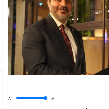
A
.
.A