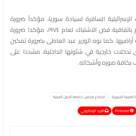
 الإسرائيلية السافرة لسيادة سوريا، مؤكداً ضرورة
انسحاب إسرائيل من الأراضى السورية والالتزام باتفاقية فض الاشتباك لعام ١٩٧٤، مؤكدا ضرورة
أراضيها. كما نوه الوزير عبد العاطى بضرورة تمكين
تدخلات خارجية في شئونها الداخلية، مشددا على
ف بكافة صوره وأشكاله.
 العربية السورية
اجتماع مجلس جامعة الدول العربية
Pinterest
البريد الإلكتروني