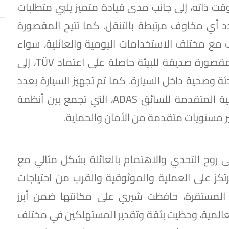
لوقت ذاته، إلى جانب مدى قيادة متميز يلبي متطلبات
دد أي مخاوف مرتبطة بالتنقل. كما تتيح المقصورة
 إمكانية التكيف مع مختلف الاستخدامات اليومية والعائلية، سواء
للتنقل اليومي أو الرحلات والسفر. ويعزز ذلك مقصورة صديقة للبيئة حاصلة على اعتماد TÜV، إلى
ة وصحية داخل السيارة. كما تم تجهيز السيارة بعدد
من الوسائد الهوائية وأنظمة المساعدة الذكية المتقدمة للسائق ADAS، التي تجمع بين أنظمة
فير مستويات متقدمة من الأمان والحماية.
 روح التحدي والاهتمام بالعائلة بشكل مثالي مع
ترتكز على العملية والموثوقية والقرب من احتياجات
ا المستقرة، حافظت شيري على مكانتها ضمن أبرز
عالمية، وحظيت بثقة وتقدير المستهلكين في مختلف