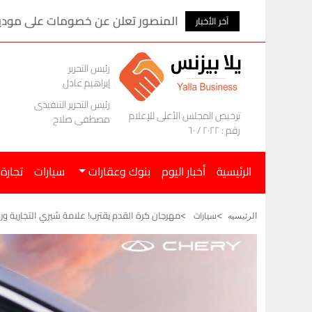
المنصور تعلن عن خصومات على موديلات ام ج
آخر الأخبار
رئيس التحرير
إبراهيم عادل
رئيس التحرير التنفيذى
ترخيص المجلس الأعلى للإعلام
مصطفى صلاح
رقم : ٢٠٢٢ / ٦٠
الرئيسية
أخبار اليوم
بنوك وعقارات
سيارات
تجارة
مهرجان كرة القدم يقترب! علامة شيري التجارية ور
سيارات
الرئيسيه