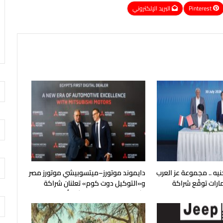
Pinterest
البريد الإلكتروني
5 مليار جنيه .. مجموعة عز العرب
دايموند موتورز–ميتسوبيشي موتورز مصر
رات توقّع شراكة
و«التوكيل دوت كوم» تعلنان شراكة
مودا وجايكو
لشراء سيارات ميتسوبيشي أونلاين