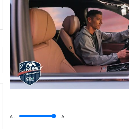
A
.
.A