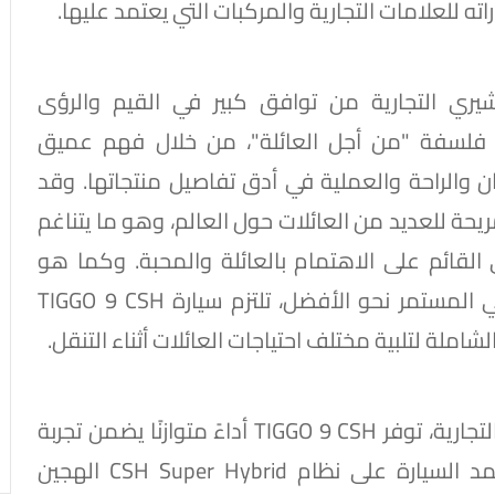
اته للعلامات التجارية والمركبات التي يعتمد عليها.
يري التجارية من توافق كبير في القيم والرؤى
رار فلسفة "من أجل العائلة"، من خلال فهم عميق
مان والراحة والعملية في أدق تفاصيل منتجاتها. وقد
يحة للعديد من العائلات حول العالم، وهو ما يتناغم
لقائم على الاهتمام بالعائلة والمحبة. وكما هو
الحال في عالم كرة القدم الذي يتطلب السعي المستمر نحو الأفضل، تلتزم سيارة TIGGO 9 CSH
لشاملة لتلبية مختلف احتياجات العائلات أثناء التنقل.
وبصفتها الطراز الرائد ضمن مجموعة العلامة التجارية، توفر TIGGO 9 CSH أداءً متوازنًا يضمن تجربة
سفر آمنة ومريحة لجميع أفراد الأسرة. وتعتمد السيارة على نظام CSH Super Hybrid الهجين