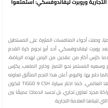
التجارية وروبرت ليفاندوفسكي: استمتعوا
يًا، وصلت أجواء المنافسات المثيرة على المستطيل
يُعد روبرت ليفاندوفسكي، أحد أبرز نجوم كرة القدم
بعدما كرّس أكثر من عقدين من الزمن لهذه الرياضة،
م وسعيه المستمر نحو التميز. وخارج الملعب، يكرّس
ما حلم بها. واليوم، أعلن هذا النجم المتألق تعاونه
رسميًا مع علامة شيري التجارية ليصبح سفيرها العالمي، كما اختار سيارة TIGGO 9 CSH لتكون
كة مجرد تعاون تجاري، بل تجسد اندماجًا عميقًا بين
ي تتبناها العلامة التجارية.