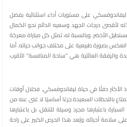
 ليفاندوفسكي على مستويات أداء استثنائية بفضل
ذله لأقصى درجات الجهد وسعيه الدائم نحو الكمال
مستطيل الأخضر. وبالنسبة له، تمثل كل مباراة معركة
انعكس بصورة طبيعية على مختلف جوانب حياته. أما
دة والرفقة العائلية هي "ساحة المنافسة" الأقرب
اذ الأكثر دفئًا في حياة ليفاندوفسكي. فخلال أوقات
متاع باللحظات السعيدة جزءًا أساسيًا لا غنى عنه من
السيارة باعتبارها مجرد وسيلة للتنقل، بل باعتبارها
سلامة أحبائه. ويُعد هذا الحرص الكبير على راحة