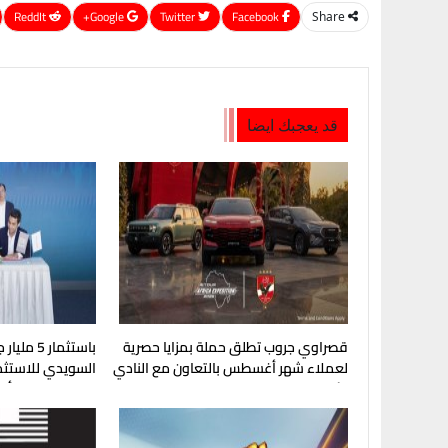
ReddIt
Google+
Twitter
Facebook
Share
قد يعجبك ايضا
قصراوي جروب تطلق حملة بمزايا حصرية
باستثمار 
لعملاء شهر أغسطس بالتعاون مع النادي
السويدي للاستثما
الأهلي وتوتال إنرجيز للتسويق إيجيبت
استراتيجية مع أو