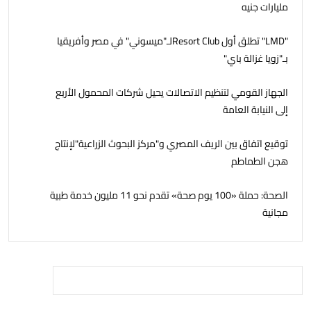
مليارات جنيه
"LMD" تطلق أول Resort Clubلـ"ميسوني" في مصر وأفريقيا
بـ"زويا غزالة باي"
الجهاز القومي لتنظيم الاتصالات يحيل شركات المحمول الأربع
إلى النيابة العامة
توقيع اتفاق بين الريف المصري و"مركز البحوث الزراعية"لإنتاج
هجن الطماطم
الصحة: حملة «100 يوم صحة» تقدم نحو 11 مليون خدمة طبية
مجانية