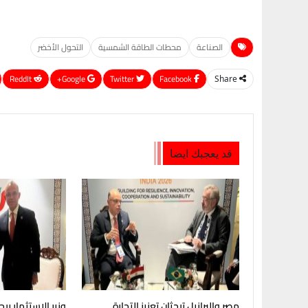
الصناعة
محطات الطاقة الشمسية
التحول الأخضر
ReddIt
Google+
Twitter
Facebook
Share
قد يعجبك ايضا
مصر والبرازيل تبحثان تعزيز التجارة
وزير الاستثمار يبح