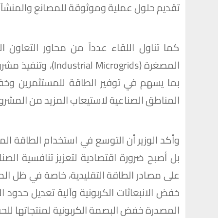
تقديم حلول عملية وموثوقة للمصانع والمنشآت ا
كما تناول اللقاء عدداً من محاور التعاون ا
المصغرة (Microgrids
بما يسهم في توفير الطاقة للمستثمرين وخفض
المناطق الصناعية لاستيعاب المزيد من المشروع
وأكد الوزير أن التوسع في استخدام الطاقة المتج
بل أصبح ضرورة اقتصادية لتعزيز تنافسية الصن
على مصادر الطاقة التقليدية، خاصة في ظل الم
المصدرة خفض البصمة الكربونية لمنتجاتها للحف