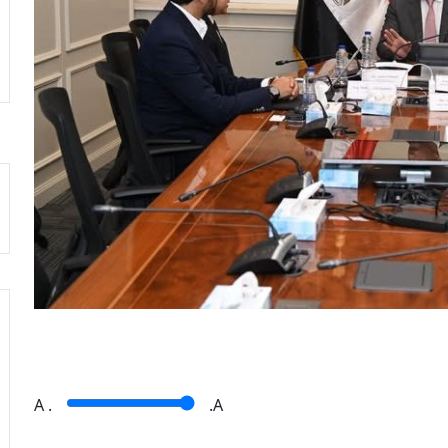
A
.
.A