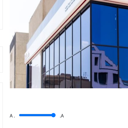
A
.
.A