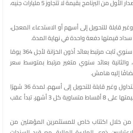
كما وافق المجلس على الشروط التفصيلية للإصدار الأول من البرنامج بقيمة لا تتجاوز 5 مليارات جنيه،
غير قابلة للتحويل إلى أسهم أو الاستدعاء المعجل،
وتنقسم هذه الشريحة إلى فئتين؛ الأولى بعائد سنوي ثابت مرتبط بعائد أذون الخزانة لأجل 364 يومًا
والثانية بعائد سنوي متغير مرتبط بمتوسط سعر
ضافًا إليه هامش.
أما الشريحة الثانية فتتكون من سندات قابلة للتداول وغير قابلة للتحويل إلى أسهم، لمدة 36 شهرًا
من تاريخ غلق باب الاكتتاب، على أن يتم سداد قيمتها على 8 أقساط متساوية كل 3 أشهر، تبدأ عقب
حه من خلال اكتتاب خاص للمستثمرين المؤهلين من
عتباريين ذوي الملاءة المالية، مع قيد السندات