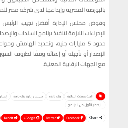
بالبورصة المصرية وإيداعها لدى شركة مصر للمق
وفوض مجلس الإدارة أفضل نجيب، الرئيس ال
الإجراءات اللازمة لتنفيذ برنامج السندات والإصدا
حدود 5 مليارات جنيه، وتحديد الهامش و
الإصدار أو تأجيله أو إلغائه وفقًا لظروف السو
مع الجهات الرقابية المعنية.
المؤسسات المالية
بنك saib
مجلس إدارة بنك saib
إصدار
الإصدار الأول من البرنامج
ReddIt
Google+
Twitter
Facebook
Share