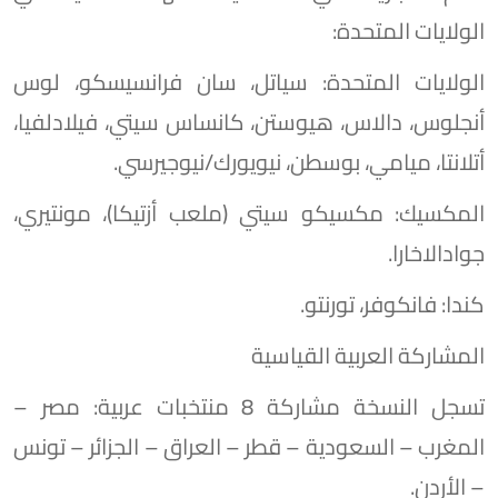
الولايات المتحدة:
الولايات المتحدة: سياتل، سان فرانسيسكو، لوس
أنجلوس، دالاس، هيوستن، كانساس سيتي، فيلادلفيا،
أتلانتا، ميامي، بوسطن، نيويورك/نيوجيرسي.
المكسيك: مكسيكو سيتي (ملعب أزتيكا)، مونتيري،
جوادالاخارا.
كندا: فانكوفر، تورنتو.
المشاركة العربية القياسية
تسجل النسخة مشاركة 8 منتخبات عربية: مصر –
المغرب – السعودية – قطر – العراق – الجزائر – تونس
– الأردن.