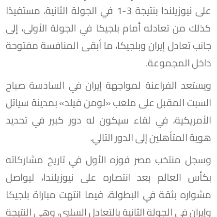
على نيوزيلندا بنتيجة 3-1 في الجولة الثانية، مستفيدًا
كذلك من تعادله أمام بلجيكا في الجولة الأولى، إلى
جانب تعادل إيران وبلجيكا، ما أبقى المنافسة مفتوحة
داخل المجموعة.
ويستعد الفراعنة لمواجهة إيران في السادسة صباح
السبت المقبل على ملعب «لومن فيلد» بمدينة سياتل
الأمريكية، في لقاء سيكون له دور كبير في تحديد
هوية المتأهلين إلى الدور التالي.
وسجل منتخب مصر فوزه الأول في تاريخ مشاركاته
بكأس العالم بعد انتصاره على نيوزيلندا، ليواصل
مشواره بثقة في البطولة، فيما انتهت مباراة بلجيكا
وإيران في الجولة الثانية بالتعادل السلبي، وهي النتيجة